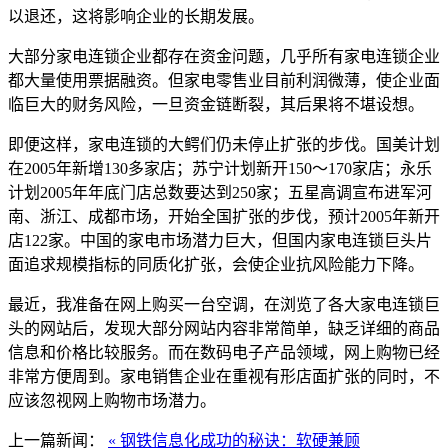
以退还，这将影响企业的长期发展。
大部分家电连锁企业都存在资金问题，几乎所有家电连锁企业
都大量使用票据融资。但家电零售业目前利润微薄，使企业面
临巨大的财务风险，一旦资金链断裂，其后果将不堪设想。
即便这样，家电连锁的大鳄们仍未停止扩张的步伐。国美计划
在2005年新增130多家店；苏宁计划新开150～170家店；永乐
计划2005年年底门店总数要达到250家；五星高调宣布进军河
南、浙江、成都市场，开始全国扩张的步伐，预计2005年新开
店122家。中国的家电市场潜力巨大，但国内家电连锁巨头片
面追求规模指标的同质化扩张，会使企业抗风险能力下降。
最近，我准备在网上购买一台空调，在浏览了各大家电连锁巨
头的网站后，发现大部分网站内容非常简单，缺乏详细的商品
信息和价格比较服务。而在数码电子产品领域，网上购物已经
非常方便周到。家电销售企业在重视有形店面扩张的同时，不
应该忽视网上购物市场潜力。
上一篇新闻：
« 钢铁信息化成功的秘诀：软硬兼顾