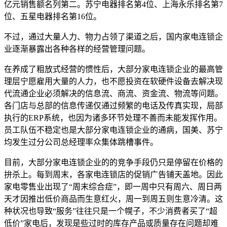
亿元销售额名列第二。苏宁电器排名第4位、上海永乐排名第7
位、五星电器排名第16位。
不过，通过大量人力、物力占领了渠道之后，国内家电连锁企
业逐渐暴露出各种各样的经营管理问题。
在养成了粗放式经营的惯性后，大部分家电连锁企业的最高管
理层宁愿雇用大量的人力，也不愿投资在软硬件设备去解决现
代流通企业必须解决的信息流、商流、资金流、物流等问题。
各门店与总部的信息传递仅通过频繁的电话及传真实现，局部
执行的ERP系统，也因为诸多环节处理不善而未能发挥作用。
员工队伍不稳定也是大部分家电连锁企业的通病，国美、苏宁
均发生过分公司总经理率众集体跳槽事件。
目前，大部分家电连锁企业的的竞争手段仍只是停留在价格的
拚杀上。每到周末，各家电连锁店的促销广告铺天盖地。因此
家电零售业出现了“周末综合症”，即一周中只有周六、周日两
天才因推出低价商品而生意红火，周一到周五则生意冷清。这
种状况也导致“服务”往往只是一个幌子，不少消费者买了“超
低价”家电后，发现是些过时的库存产品或质量存在问题却难