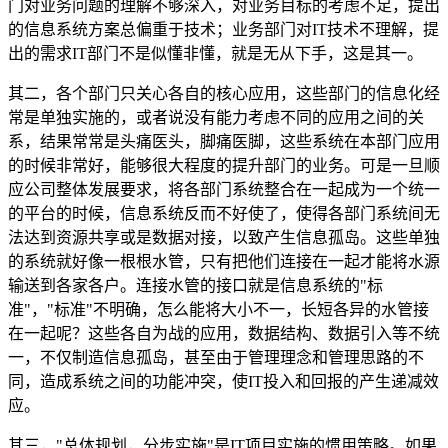
门对业务问题的理解不够深入，对业务目标的考虑不足，提出
的信息系统方案总偏重于技术；业务部门对IT技术不理解，提
出的需求IT部门不是似懂非懂，就是无从下手，这是其一。
其二，各个部门只关心各自的核心应用，这些部门的信息化经
常是单独实施的，或者说没有能力考虑不同的应用之间的关
系，结果常常是头痛医头，脚痛医脚，这些系统在本部门应用
的时候非常好，能够很大程度的提升部门的业务。可是一旦顺
应公司整体发展要求，将各部门系统整合在一起成为一个统一
的平台的时候，信息系统反而不好使了，使得各部门系统间无
法达到资源共享或是数据对接，以致产生信息孤岛。这些单独
的系统就好像一根根水管，只有把他们连接在一起才能将水源
输送到各家各户。连接水管的接口就是信息系统的"标
准"，"标准"不明确，怎么能将大小不一，长短各异的水管接
在一起呢？这些各自为战的应用，数据结构、数据引入等不统
一，不仅制造信息孤岛，甚至由于管理理念和管理思路的不
同，造成系统之间的功能冲突，使IT投入和回报的产生递减效
应。
其三，"总体规划，分步实施"是IT项目实施的惯用策略。如果